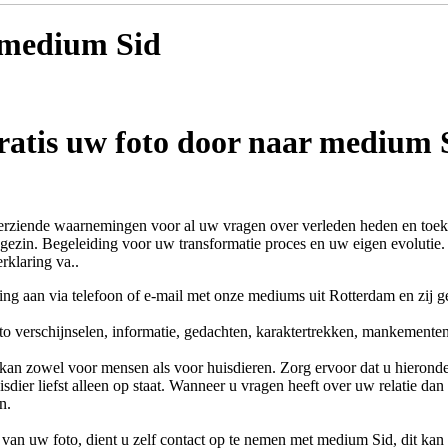
t medium
Sid
ratis uw foto door naar medium 
rziende waarnemingen voor al uw vragen over verleden heden en toe
 gezin. Begeleiding voor uw transformatie proces en uw eigen evolutie
rklaring va..
ing aan via telefoon of e-mail met onze mediums uit Rotterdam en zij g
to verschijnselen, informatie, gedachten, karaktertrekken, mankemente
kan zowel voor mensen als voor huisdieren. Zorg ervoor dat u hieronder
sdier liefst alleen op staat. Wanneer u vragen heeft over uw relatie dan
n.
van uw foto, dient u zelf contact op te nemen met
medium Sid
, dit ka