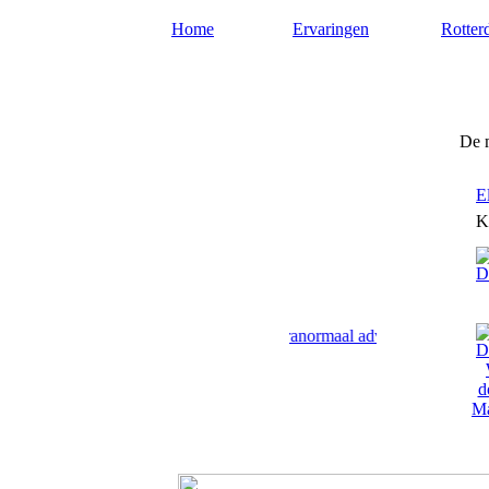
Home
Ervaringen
Rotter
Mediumrotterdam.nl
De 
E
K
Onze mediums in Rotterdam geven paranormaal advies en antwoord o
Ma