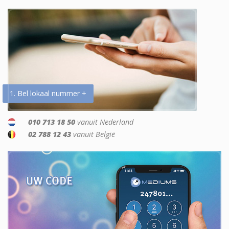
1. Bel lokaal nummer +
010 713 18 50
vanuit Nederland
02 788 12 43
vanuit België