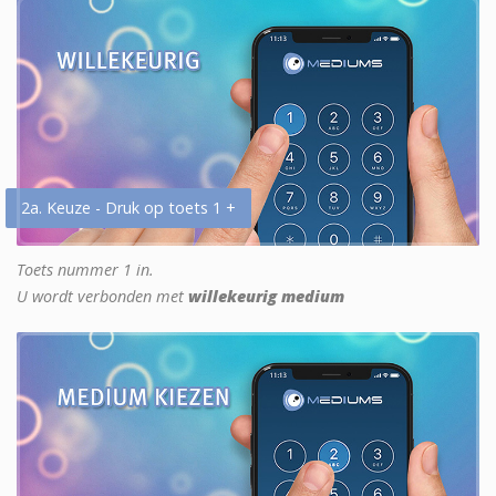
2a. Keuze - Druk op toets 1 +
Toets nummer 1 in.
U wordt verbonden met
willekeurig medium