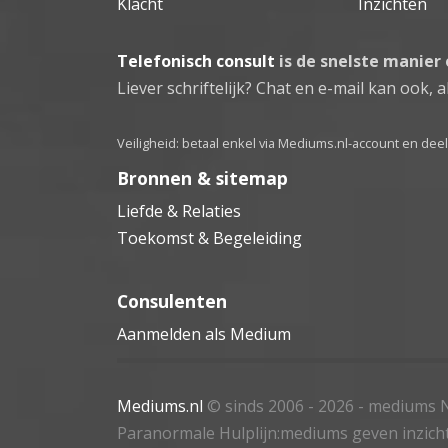
Klacht
Inzichten
Telefonisch consult
is de snelste manier
Liever schriftelijk? Chat en e-mail kan ook, al
Veiligheid: betaal enkel via Mediums.nl-account en de
Bronnen & sitemap
Liefde & Relaties
Toekomst & Begeleiding
Consulenten
Aanmelden als Medium
Mediums.nl
© sinds 2006 - 2026
- mediums N
Paranormale Hulplijn:mediums geven inzich