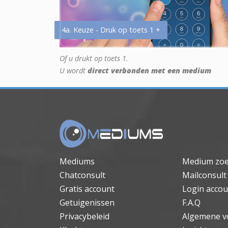
4a. Keuze - Druk op toets 1 +
Of u drukt op toets 1.
U wordt
direct verbonden met een medium
Mediums
Medium zo
Chatconsult
Mailconsult
Gratis account
Login accou
Getuigenissen
F.A.Q
Privacybeleid
Algemene v