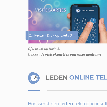
2c. Keuze - Druk op toets 3 +
Of u drukt op toets 3.
U hoort de
visitekaartjes van onze mediums
LEDEN
ONLINE TE
Hoe werkt een
leden
-telefoonconsult