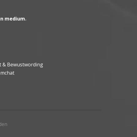
en medium
.
ht & Bewustwording
umchat
den