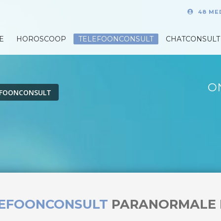
48 ME
E
HOROSCOOP
TELEFOONCONSULT
CHATCONSULT
O
EFOONCONSULT
LEFOONCONSULT
PARANORMALE 