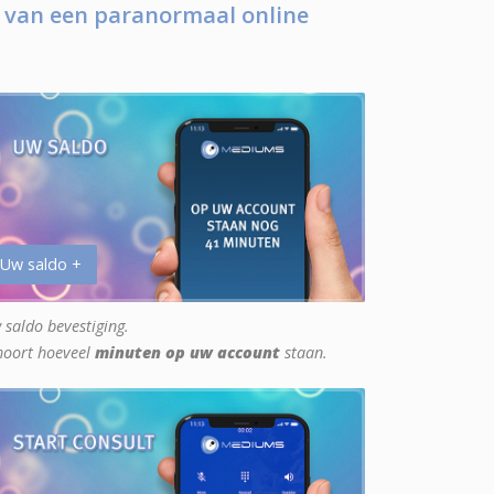
 van een paranormaal online
 Uw saldo +
 saldo bevestiging.
hoort hoeveel
minuten op uw account
staan.