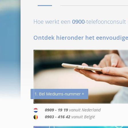
Hoe werkt een
0900
-telefoonconsul
Ontdek hieronder het eenvoudige
1. Bel Mediums-nummer +
0909 - 19 19
vanuit Nederland
0903 - 416 42
vanuit België