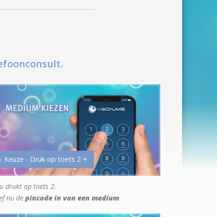
efoonconsult.
. Keuze - Druk op toets 2 +
u drukt op toets 2.
ef nu de
pincode in van een medium