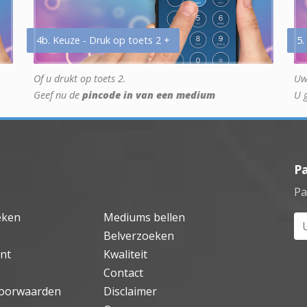
4b. Keuze - Druk op toets 2 +
5.
Of u drukt op toets 2.
Uw
Geef nu de
pincode in van een medium
U 
P
Pa
eken
Mediums bellen
Uw
Belverzoeken
nt
Kwaliteit
Contact
oorwaarden
Disclaimer