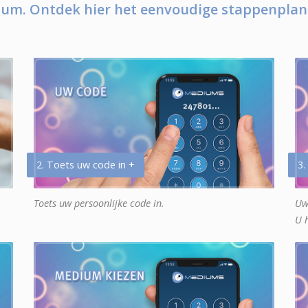
um. Ontdek hier het eenvoudige stappenplan
2. Toets uw code in +
3.
Toets uw persoonlijke code in.
Uw
U 