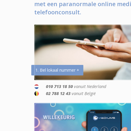
met een paranormale online medi
telefoonconsult.
1. Bel lokaal nummer +
010 713 18 50
vanuit Nederland
02 788 12 43
vanuit België