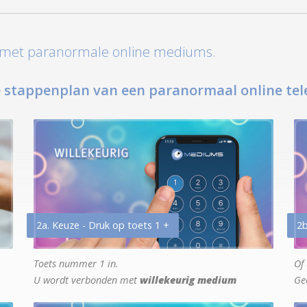
t met paranormale online mediums.
 stappenplan van een paranormaal online tel
2a. Keuze - Druk op toets 1 +
2b
Toets nummer 1 in.
Of 
U wordt verbonden met
willekeurig medium
Ge