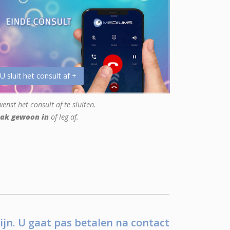
 U sluit het consult af +
enst het consult af te sluiten.
ak gewoon in
of leg af.
ijn. U gaat pas betalen na contact