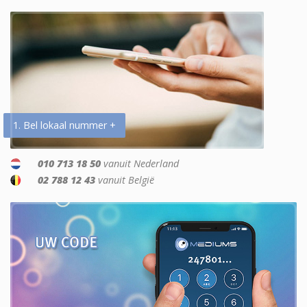
1. Bel lokaal nummer +
010 713 18 50
vanuit Nederland
02 788 12 43
vanuit België