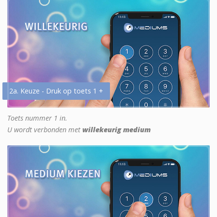
2a. Keuze - Druk op toets 1 +
Toets nummer 1 in.
U wordt verbonden met
willekeurig medium