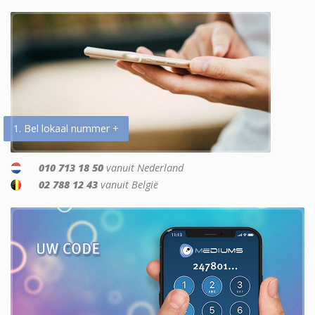
1. Bel lokaal nummer +
010 713 18 50
vanuit Nederland
02 788 12 43
vanuit België