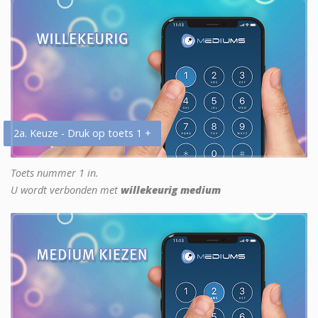
2a. Keuze - Druk op toets 1 +
Toets nummer 1 in.
U wordt verbonden met
willekeurig medium