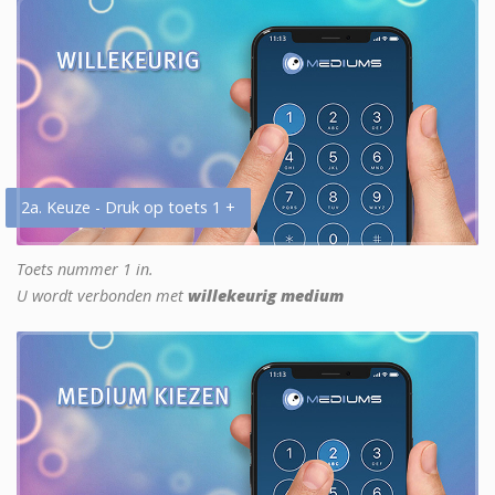
2a. Keuze - Druk op toets 1 +
Toets nummer 1 in.
U wordt verbonden met
willekeurig medium